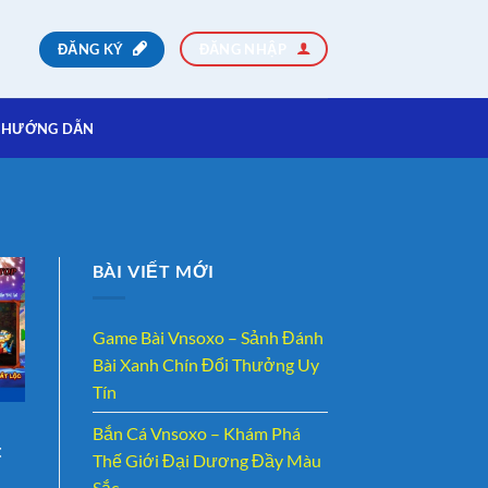
ĐĂNG KÝ
ĐĂNG NHẬP
HƯỚNG DẪN
BÀI VIẾT MỚI
Game Bài Vnsoxo – Sảnh Đánh
Bài Xanh Chín Đổi Thưởng Uy
Tín
Bắn Cá Vnsoxo – Khám Phá
t
Thế Giới Đại Dương Đầy Màu
Sắc