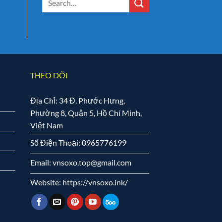
THEO DÕI
Địa Chỉ: 34 Đ. Phước Hưng,
Phường 8, Quận 5, Hồ Chí Minh,
Việt Nam
Số Điện Thoại: 0965776199
Email:
vnsoxo.top@gmail.com
Website: https://vnsoxo.ink/