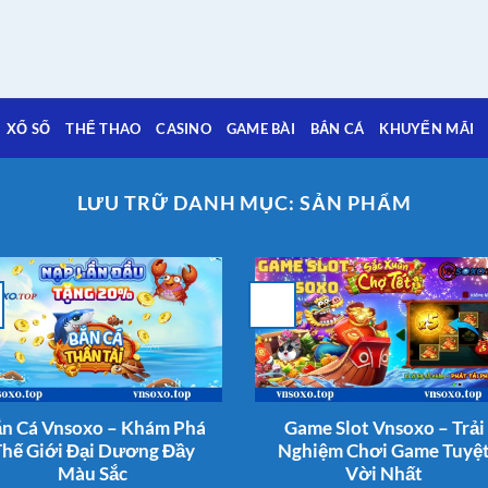
XỔ SỐ
THỂ THAO
CASINO
GAME BÀI
BẮN CÁ
KHUYẾN MÃI
LƯU TRỮ DANH MỤC:
SẢN PHẨM
27
Th8
n Cá Vnsoxo – Khám Phá
Game Slot Vnsoxo – Trải
Thế Giới Đại Dương Đầy
Nghiệm Chơi Game Tuyệ
Màu Sắc
Vời Nhất