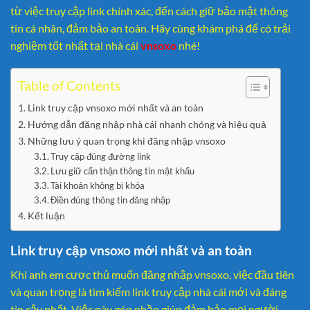
từ việc truy cập link chính xác, đến cách giữ bảo mật thông
tin cá nhân, đảm bảo an toàn. Hãy cùng khám phá để có trải
nghiệm tốt nhất tại nhà cái
vnsoxo
nhé!
Table of Contents
Link truy cập vnsoxo mới nhất và an toàn
Hướng dẫn đăng nhập nhà cái nhanh chóng và hiệu quả
Những lưu ý quan trọng khi đăng nhập vnsoxo
Truy cập đúng đường link
Lưu giữ cẩn thận thông tin mật khẩu
Tài khoản không bị khóa
Điền đúng thông tin đăng nhập
Kết luận
Link truy cập vnsoxo mới nhất và an toàn
Khi anh em cược thủ muốn đăng nhập vnsoxo, việc đầu tiên
và quan trọng là tìm kiếm link truy cập nhà cái mới và đáng
tin cậy nhất. Việc này góp phần giúp đảm bảo mọi người