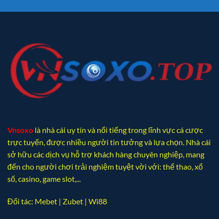
Vnsoxo
là nhà cái uy tín và nổi tiếng trong lĩnh vực cá cược
trực tuyến, được nhiều người tin tưởng và lựa chọn. Nhà cái
sở hữu các dịch vụ hỗ trợ khách hàng chuyên nghiệp, mang
đến cho người chơi trải nghiệm tuyệt vời với: thể thao, xổ
số, casino, game slot,...
Đối tác:
Mebet
|
Zubet
|
Wi88