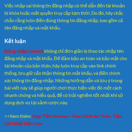
Việc nhập sai thông tin đăng nhập có thể dẫn đến tài khoản
bị khóa hoặc mất quyền truy cập tạm thời. Do đó, hãy chắc
chắn rằng luôn điền đúng thông tin đăng nhập, bao gồm cả
tên đăng nhập và mật khẩu.
Kết luận
Đăng nhập vnsoxo
không chỉ đơn giản là thao tác nhập tên
đăng nhập và mật khẩu. Để đảm bảo an toàn và bảo mật cho
tài khoản của bản thân, hãy luôn truy cập vào link chính
thống, lưu giữ cẩn thận thông tin mật khẩu, và điền chính
xác thông tin đăng nhập. Những hướng dẫn và lưu ý trong
bài viết này sẽ giúp người chơi thực hiện việc đó một cách
nhanh chóng và hiệu quả, để có trải nghiệm tốt nhất khi sử
dụng dịch vụ tại sảnh cược này.
>>Xem thêm:
Nạp Tiền Vnsoxo – Giao Dịch An Toàn, Tiện
Lợi Nhất Hiện Nay