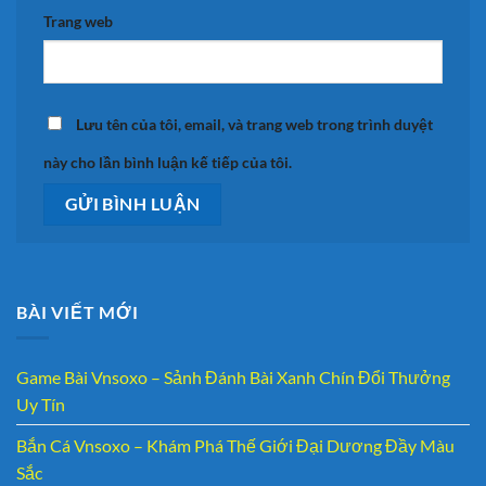
Trang web
Lưu tên của tôi, email, và trang web trong trình duyệt
này cho lần bình luận kế tiếp của tôi.
BÀI VIẾT MỚI
Game Bài Vnsoxo – Sảnh Đánh Bài Xanh Chín Đổi Thưởng
Uy Tín
Bắn Cá Vnsoxo – Khám Phá Thế Giới Đại Dương Đầy Màu
Sắc