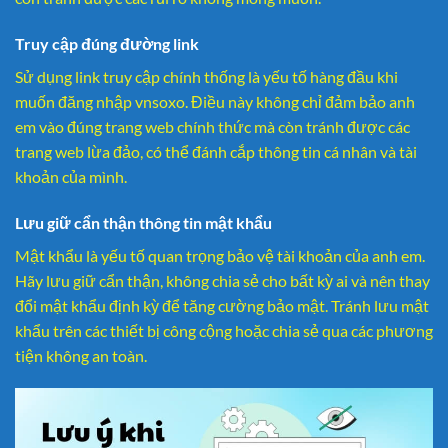
Truy cập đúng đường link
Sử dụng link truy cập chính thống là yếu tố hàng đầu khi
muốn đăng nhập vnsoxo. Điều này không chỉ đảm bảo anh
em vào đúng trang web chính thức mà còn tránh được các
trang web lừa đảo, có thể đánh cắp thông tin cá nhân và tài
khoản của mình.
Lưu giữ cẩn thận thông tin mật khẩu
Mật khẩu là yếu tố quan trọng bảo vệ tài khoản của anh em.
Hãy lưu giữ cẩn thận, không chia sẻ cho bất kỳ ai và nên thay
đổi mật khẩu định kỳ để tăng cường bảo mật. Tránh lưu mật
khẩu trên các thiết bị công cộng hoặc chia sẻ qua các phương
tiện không an toàn.