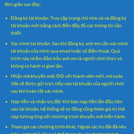
đơn giản sau đây:
Đăng ký tài khoản: Truy cập trang chủ nhà cái và đăng ký
tài khoản mới bằng cách điền đầy đủ các thông tin cần
thiết.
Xác minh tài khoản: Sau khi đăng ký, anh em cần xác minh
tài khoản của mình qua email hoặc số điện thoại. Quá
trình này nhằm đảm bảo anh em là người chơi thực và
không có hành vi gian lận.
Nhận mã khuyến mãi: Đối với thành viên mới, mã code
58k sẽ được gửi trực tiếp vào tài khoản của người chơi
sau khi hoàn tất xác minh.
Nạp tiền và nhận ưu đãi: Khi bạn nạp tiền lần đầu tiên
vào tài khoản, hệ thống sẽ tự động cộng thêm giá trị thẻ
nạp tương ứng với chương trình khuyến mãi hiện hành.
Tham gia các chương trình khác: Ngoài các ưu đãi đã nêu
trên, cược thủ cũng có thể tham gia các chương trình