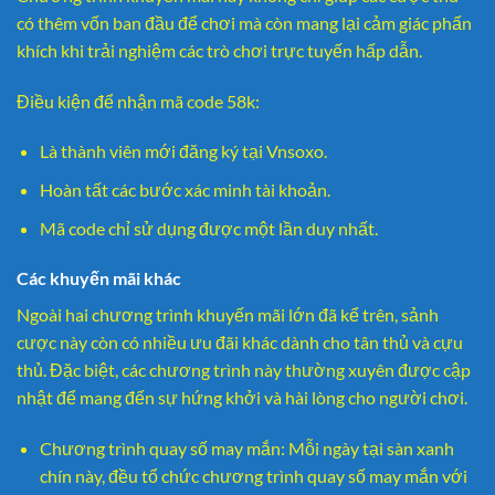
có thêm vốn ban đầu để chơi mà còn mang lại cảm giác phấn
khích khi trải nghiệm các trò chơi trực tuyến hấp dẫn.
Điều kiện để nhận mã code 58k:
Là thành viên mới đăng ký tại Vnsoxo.
Hoàn tất các bước xác minh tài khoản.
Mã code chỉ sử dụng được một lần duy nhất.
Các khuyến mãi khác
Ngoài hai chương trình khuyến mãi lớn đã kể trên, sảnh
cược này còn có nhiều ưu đãi khác dành cho tân thủ và cựu
thủ. Đặc biệt, các chương trình này thường xuyên được cập
nhật để mang đến sự hứng khởi và hài lòng cho người chơi.
Chương trình quay số may mắn: Mỗi ngày tại sàn xanh
chín này, đều tổ chức chương trình quay số may mắn với