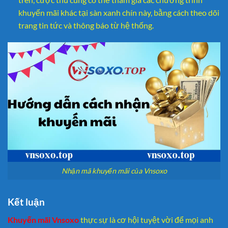
khuyến mãi khác tại sàn xanh chín này, bằng cách theo dõi
trang tin tức và thông báo từ hệ thống.
Nhận mã khuyến mãi của Vnsoxo
Kết luận
Khuyến mãi Vnsoxo
thực sự là cơ hội tuyệt vời để mọi anh