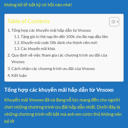
không bỏ lỡ bất kỳ cơ hội nào nhé!
Table of Contents
Tổng hợp các khuyến mãi hấp dẫn từ Vnsoxo
Tặng giá trị thẻ nạp lên đến 100k cho lần nạp đầu tiên
Khuyến mãi code 58k dành cho thành viên mới
Các khuyến mãi khác
Quy định về việc tham gia các chương trình ưu đãi của
Vnsoxo
Cách nhận các chương trình ưu đãi của Vnsoxo
Kết luận
Tổng hợp các khuyến mãi hấp dẫn từ Vnsoxo
Khuyến mãi Vnsoxo đã và đang nỗ lực mang đến cho người
chơi những chương trình ưu đãi hấp dẫn nhất. Dưới đây là
những chương trình nổi bật mà anh em cược thủ không nên
bỏ lỡ