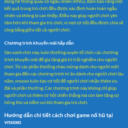
dụng hệ thống quay số ngẫu nhiên (RNG), đảm bảo rằng mọi
kết quả trong trò chơi đều được xác định hoàn toàn ngẫu
nhiên và không bị can thiệp. Điều này giúp người chơi yên
tâm hơn khi tham gia trò chơi, vì mọi cơ hội đều được chia sẻ
công bằng giữa tất cả người chơi.
Chương trình khuyến mãi hấp dẫn
Sàn xanh chín này, luôn thường xuyên tổ chức các chương
trình khuyến mãi để gia tăng giá trị trải nghiệm cho người
chơi. Từ các phần thưởng chào mừng dành cho người mới
tham gia đến các chương trình tri ân dành cho người chơi lâu
năm, vnsoxo luôn tạo cơ hội để người chơi nhận thêm ưu
đãi và phần thưởng. Các chương trình này không chỉ giúp
người chơi có thêm cơ hội chiến thắng mà còn làm tăng sự
hứng thú và niềm vui khi tham gia trò chơi.
Hướng dẫn chi tiết cách chơi game nổ hũ tại
vnsoxo