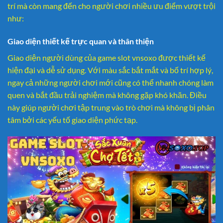
trí mà còn mang đến cho người chơi nhiều ưu điểm vượt trội
như:
Giao diện thiết kế trực quan và thân thiện
Giao diện người dùng của game slot vnsoxo được thiết kế
hiện đại và dễ sử dụng. Với màu sắc bắt mắt và bố trí hợp lý,
ngay cả những người chơi mới cũng có thể nhanh chóng làm
quen và bắt đầu trải nghiệm mà không gặp khó khăn. Điều
này giúp người chơi tập trung vào trò chơi mà không bị phân
tâm bởi các yếu tố giao diện phức tạp.