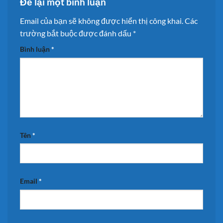
Để lại một bình luận
Email của bạn sẽ không được hiển thị công khai.
Các
trường bắt buộc được đánh dấu
*
Bình luận
*
Tên
*
Email
*